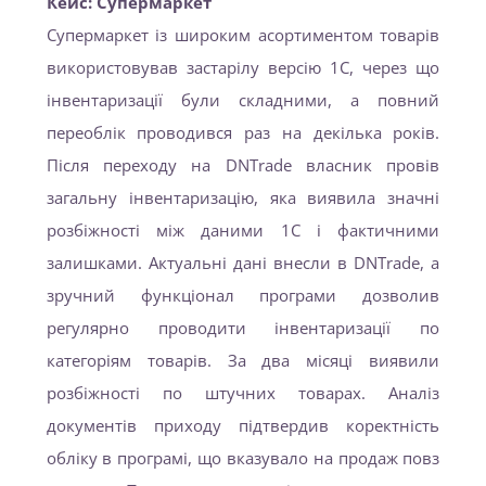
Кейс: Супермаркет
Супермаркет із широким асортиментом товарів
використовував застарілу версію 1С, через що
інвентаризації були складними, а повний
переоблік проводився раз на декілька років.
Після переходу на DNTrade власник провів
загальну інвентаризацію, яка виявила значні
розбіжності між даними 1С і фактичними
залишками. Актуальні дані внесли в DNTrade, а
зручний функціонал програми дозволив
регулярно проводити інвентаризації по
категоріям товарів. За два місяці виявили
розбіжності по штучних товарах. Аналіз
документів приходу підтвердив коректність
обліку в програмі, що вказувало на продаж повз