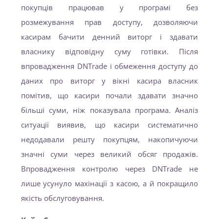
покупців працював у програмі без
розмежування прав доступу, дозволяючи
касирам бачити денний виторг і здавати
власнику відповідну суму готівки. Після
впровадження DNTrade і обмеження доступу до
даних про виторг у вікні касира власник
помітив, що касири почали здавати значно
більші суми, ніж показувала програма. Аналіз
ситуації виявив, що касири систематично
недодавали решту покупцям, накопичуючи
значні суми через великий обсяг продажів.
Впровадження контролю через DNTrade не
лише усунуло махінації з касою, а й покращило
якість обслуговування.