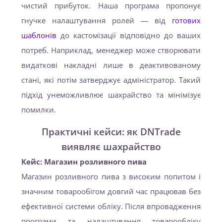
чистий прибуток. Наша програма пропонує
гнучке налаштування ролей — від
готових
шаблонів
до кастомізації відповідно до ваших
потреб. Наприклад, менеджер може створювати
видаткові накладні лише в деактивованому
стані, які потім затверджує адміністратор. Такий
підхід унеможливлює шахрайство та мінімізує
помилки.
Практичні кейси: як DNTrade
виявляє шахрайство
Кейс: Магазин розливного пива
Магазин розливного пива з високим попитом і
значним товарообігом довгий час працював без
ефективної системи обліку. Після впровадження
програми та налаштування товарообліку